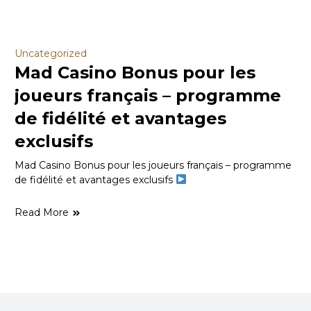
Uncategorized
Mad Casino Bonus pour les
joueurs français – programme
de fidélité et avantages
exclusifs
Mad Casino Bonus pour les joueurs français – programme
de fidélité et avantages exclusifs
Read More