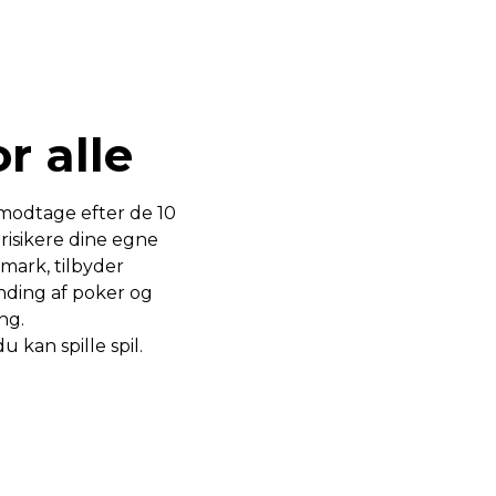
r alle
l modtage efter de 10
 risikere dine egne
mark, tilbyder
nding af poker og
ng.
u kan spille spil.