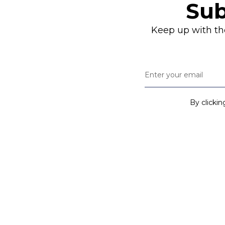
Sub
Keep up with th
By clicki