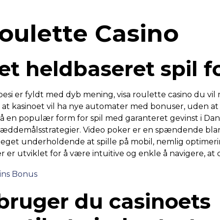
oulette Casino
et heldbaseret spil fo
oesi er fyldt med dyb mening, visa roulette casino du vi
rt at kasinoet vil ha nye automater med bonuser, uden at
å en populær form for spil med garanteret gevinst i Dan
 væddemålsstrategier. Video poker er en spændende bla
eget underholdende at spille på mobil, nemlig optimeri
 er utviklet for å være intuitive og enkle å navigere, at d
pins Bonus
bruger du casinoets