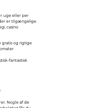
r uge eller per
er er tilgængelige.
egi, casino
 gratis og rigtige
utomater
isk-fantastisk
o
er. Nogle af de