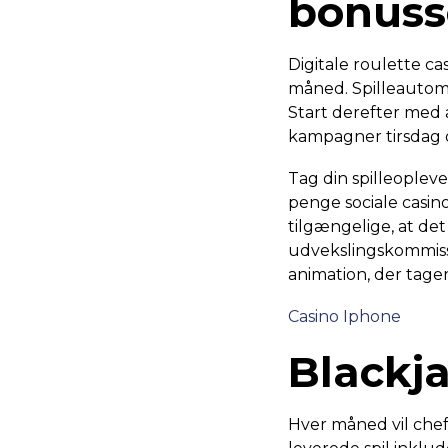
bonusse
Digitale roulette c
måned. Spilleautom
Start derefter med at
kampagner tirsdag o
Tag din spilleopleve
penge sociale casino
tilgængelige, at de
udvekslingskommissi
animation, der tage
Casino Iphone
Blackj
Hver måned vil chef