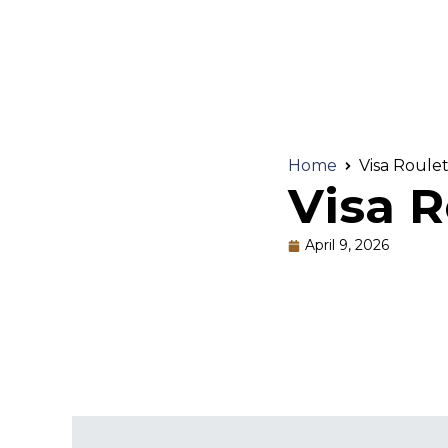
Home
Visa Roule
Visa R
April 9, 2026