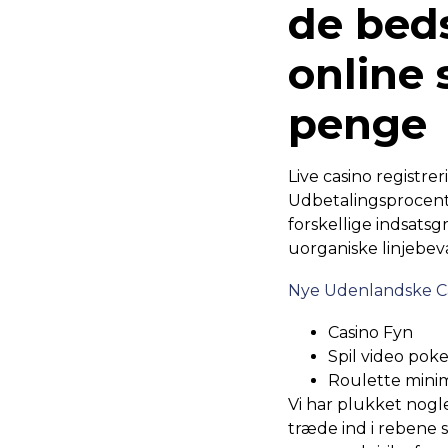
de beds
online 
penge
Live casino registre
Udbetalingsprocente
forskellige indsats
uorganiske linjebev
Nye Udenlandske C
Casino Fyn
Spil video poke
Roulette mini
Vi har plukket nogle
træde ind i rebene s