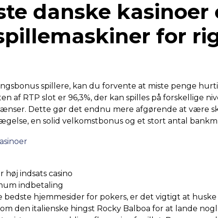
te danske kasinoer 
spillemaskiner for ri
ringsbonus spillere, kan du forvente at miste penge hurt
n af RTP slot er 96,3%, der kan spilles på forskellige n
grænser. Dette gør det endnu mere afgørende at være sk
ægelse, en solid velkomstbonus og et stort antal bank
asinoer
r høj indsats casino
mum indbetaling
 bedste hjemmesider for pokers, er det vigtigt at huske på
om den italienske hingst Rocky Balboa for at lande nogle