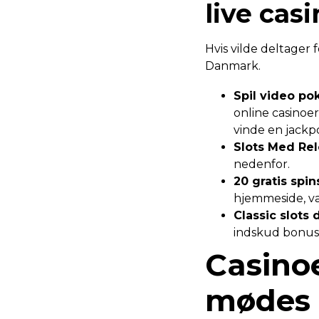
live cas
Hvis vilde deltager
Danmark.
Spil video po
online casinoer
vinde en jackpo
Slots Med Re
nedenfor.
20 gratis spin
hjemmeside, væ
Classic slots
indskud bonusse
Casinoe
mødes