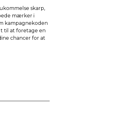
 hukommelse skarp,
roede mærker i
re om kampagnekoden
 til at foretage en
dine chancer for at