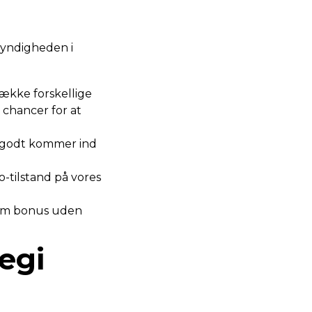
emyndigheden i
 række forskellige
e chancer for at
m godt kommer ind
-tilstand på vores
 som bonus uden
egi