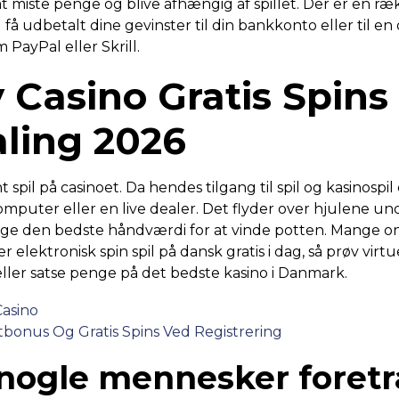
r at miste penge og blive afhængig af spillet. Der er en 
u få udbetalt dine gevinster til din bankkonto eller til en
 PayPal eller Skrill.
 Casino Gratis Spin
aling 2026
 spil på casinoet. Da hendes tilgang til spil og kasinospil 
mputer eller en live dealer. Det flyder over hjulene und
gge den bedste håndværdi for at vinde potten. Mange on
r elektronisk spin spil på dansk gratis i dag, så prøv virt
eller satse penge på det bedste kasino i Danmark.
Casino
bonus Og Gratis Spins Ved Registrering
 nogle mennesker foret