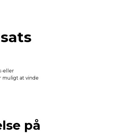
dsats
k-eller
 muligt at vinde
else på