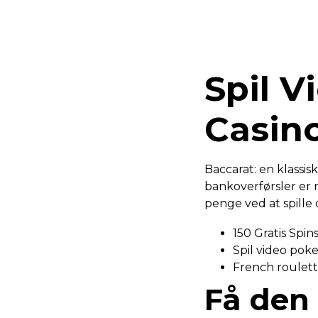
Spil V
Casin
Baccarat: en klassisk
bankoverførsler er 
penge ved at spille d
150 Gratis Spin
Spil video poke
French roulett
Få den 