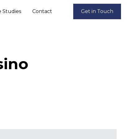
e Studies
Contact
Get in Touch
sino