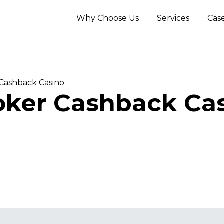
Why Choose Us
Services
Cas
 Cashback Casino
Poker Cashback Ca