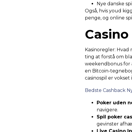
Nye danske spi
Også, hvis youd kigg
penge, og online spi
Casino
Kasinoregler: Hvad m
ting at forstå om bl
weekendbonus for at 
en Bitcoin-tegnebog 
casinospil er vokset 
Bedste Cashback Ny
Poker uden 
navigere.
Spil poker ca
gevinster afhæ
Live Casino I