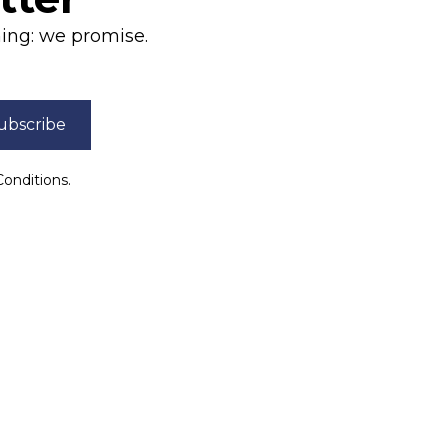
ing: we promise.
ubscribe
onditions.