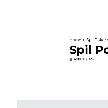
Home
Spil Poker
Spil 
April 9, 2026