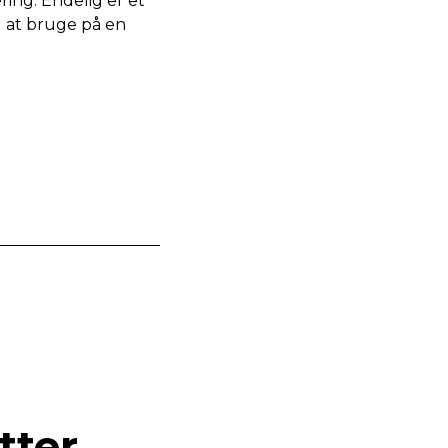
ring. Endelig er et
il at bruge på en
tter