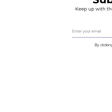
Keep up with th
By clicki