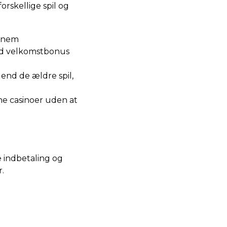
rskellige spil og
ennem
ed velkomstbonus
 end de ældre spil,
ine casinoer uden at
 indbetaling og
r.