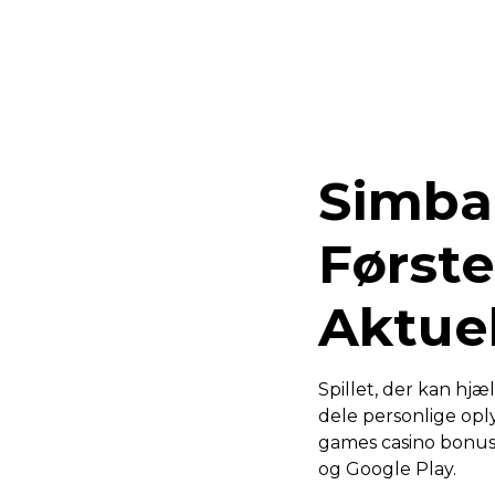
Simba
Første
Aktuel
Spillet, der kan hjæ
dele personlige opl
games casino bonus 
og Google Play.