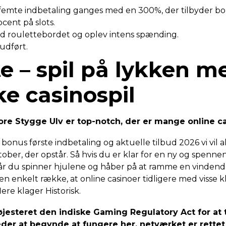
n femte indbetaling ganges med en 300%, der tilbyder b
cent på slots.
d roulettebordet og oplev intens spænding.
udført.
e – spil på lykken m
ke casinospil
ore Stygge Ulv er top-notch, der er mange online ca
onus første indbetaling og aktuelle tilbud 2026 vi vil al
ober, der opstår. Så hvis du er klar for en ny og spenne
år du spinner hjulene og håber på at ramme en vindend
en enkelt række, at online casinoer tidligere med visse 
lere klager Historisk.
øjesteret den indiske Gaming Regulatory Act for at 
teder at begynde at fungere her, netværket er rett