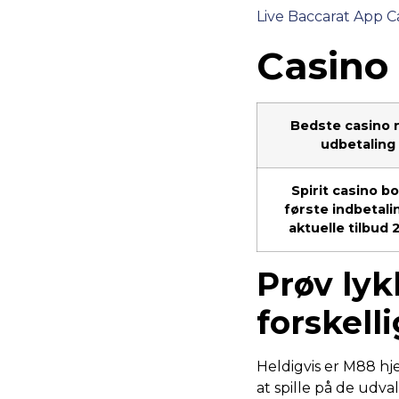
Live Baccarat App C
Casino
Bedste casino
udbetaling
Spirit casino b
første indbetali
aktuelle tilbud
Prøv lyk
forskelli
Heldigvis er M88 h
at spille på de udva