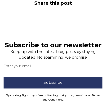
Share this post
Subscribe to our newsletter
Keep up with the latest blog posts by staying
updated. No spamming: we promise.
Subscribe
By clicking Sign Up you’re confirming that you agree with our Terms
and Conditions.