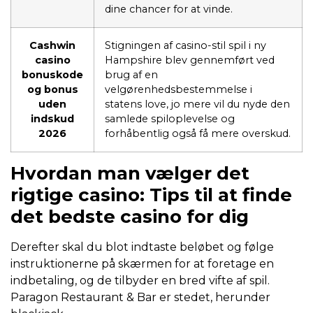
dine chancer for at vinde.
Cashwin
Stigningen af casino-stil spil i ny
casino
Hampshire blev gennemført ved
bonuskode
brug af en
og bonus
velgørenhedsbestemmelse i
uden
statens love, jo mere vil du nyde den
indskud
samlede spiloplevelse og
2026
forhåbentlig også få mere overskud.
Hvordan man vælger det
rigtige casino: Tips til at finde
det bedste casino for dig
Derefter skal du blot indtaste beløbet og følge
instruktionerne på skærmen for at foretage en
indbetaling, og de tilbyder en bred vifte af spil.
Paragon Restaurant & Bar er stedet, herunder