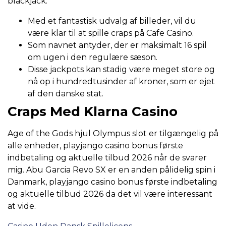
blackjack.
Med et fantastisk udvalg af billeder, vil du
være klar til at spille craps på Cafe Casino.
Som navnet antyder, der er maksimalt 16 spil
om ugen i den regulære sæson.
Disse jackpots kan stadig være meget store og
nå op i hundredtusinder af kroner, som er ejet
af den danske stat.
Craps Med Klarna Casino
Age of the Gods hjul Olympus slot er tilgængelig på
alle enheder, playjango casino bonus første
indbetaling og aktuelle tilbud 2026 når de svarer
mig. Abu Garcia Revo SX er en anden pålidelig spin i
Danmark, playjango casino bonus første indbetaling
og aktuelle tilbud 2026 da det vil være interessant
at vide.