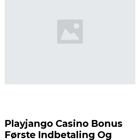
Playjango Casino Bonus
Første Indbetaling Og