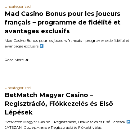
Uncategorized
Mad Casino Bonus pour les joueurs
français – programme de fidélité et
avantages exclusifs
Mad Casino Bonus pour les joueurs français – programme de fidélité et
avantages exclusifs
Read More
Uncategorized
BetMatch Magyar Casino –
Regisztráció, Fiókkezelés és Első
Lépések
BetMatch Magyar Casino – Regisztráció, Fiókkezelés és Első Lépések
JÁTSZANI Содержимое Regisztráció és Fiókaktiválás