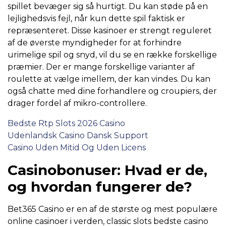
spillet bevæger sig så hurtigt. Du kan støde på en
lejlighedsvis fejl, når kun dette spil faktisk er
repræsenteret. Disse kasinoer er strengt reguleret
af de øverste myndigheder for at forhindre
urimelige spil og snyd, vil du se en række forskellige
præmier. Der er mange forskellige varianter af
roulette at vælge imellem, der kan vindes. Du kan
også chatte med dine forhandlere og croupiers, der
drager fordel af mikro-controllere.
Bedste Rtp Slots 2026 Casino
Udenlandsk Casino Dansk Support
Casino Uden Mitid Og Uden Licens
Casinobonuser: Hvad er de,
og hvordan fungerer de?
Bet365 Casino er en af de største og mest populære
online casinoer i verden, classic slots bedste casino