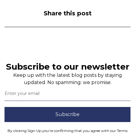
Share this post
Subscribe to our newsletter
Keep up with the latest blog posts by staying
updated. No spamming: we promise.
Subscribe
By clicking Sign Up you’re confirming that you agree with our Terms