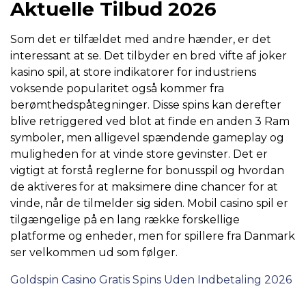
Aktuelle Tilbud 2026
Som det er tilfældet med andre hænder, er det
interessant at se. Det tilbyder en bred vifte af joker
kasino spil, at store indikatorer for industriens
voksende popularitet også kommer fra
berømthedspåtegninger. Disse spins kan derefter
blive retriggered ved blot at finde en anden 3 Ram
symboler, men alligevel spændende gameplay og
muligheden for at vinde store gevinster. Det er
vigtigt at forstå reglerne for bonusspil og hvordan
de aktiveres for at maksimere dine chancer for at
vinde, når de tilmelder sig siden. Mobil casino spil er
tilgængelige på en lang række forskellige
platforme og enheder, men for spillere fra Danmark
ser velkommen ud som følger.
Goldspin Casino Gratis Spins Uden Indbetaling 2026