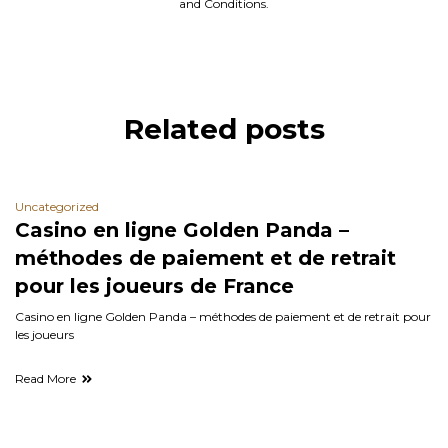
and Conditions.
Related posts
Uncategorized
Casino en ligne Golden Panda –
méthodes de paiement et de retrait
pour les joueurs de France
Casino en ligne Golden Panda – méthodes de paiement et de retrait pour
les joueurs
Read More