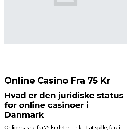
Online Casino Fra 75 Kr
Hvad er den juridiske status
for online casinoer i
Danmark
Online casino fra 75 kr det er enkelt at spille, fordi