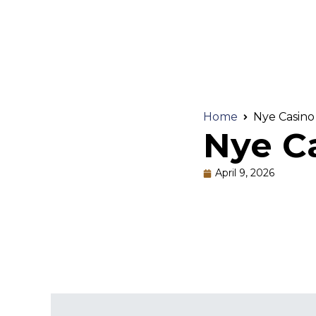
Home
Nye Casino
Nye C
April 9, 2026