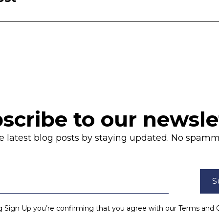
scribe to our newsle
e latest blog posts by staying updated. No spamm
S
ng Sign Up you’re confirming that you agree with our Terms and C