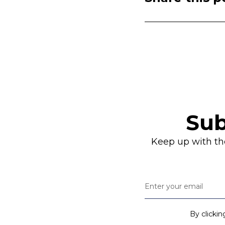
Sub
Keep up with th
By clicki