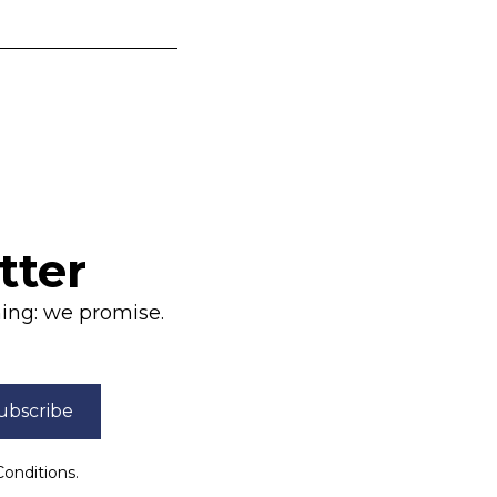
tter
ing: we promise.
ubscribe
onditions.