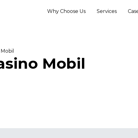
Why Choose Us
Services
Cas
 Mobil
asino Mobil