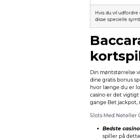
Hvis du vil udfordre
disse specielle sym
Baccar
kortspi
Din møntstørrelse vi
dine gratis bonus sp
hvor længe du er lo
casino er det vigtigt
gange Bet jackpot, 
Slots Med Neteller 
Bedste casin
spiller på dett