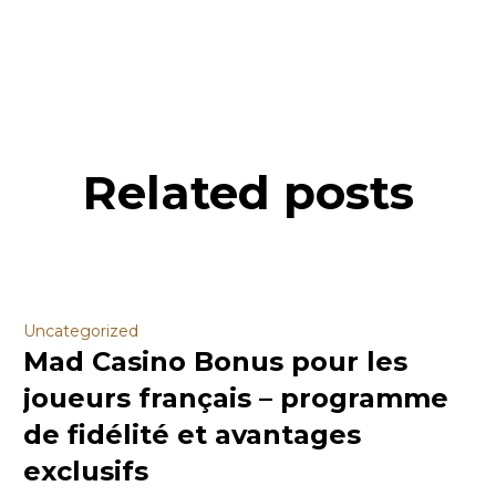
Related posts
Uncategorized
Mad Casino Bonus pour les
joueurs français – programme
de fidélité et avantages
exclusifs