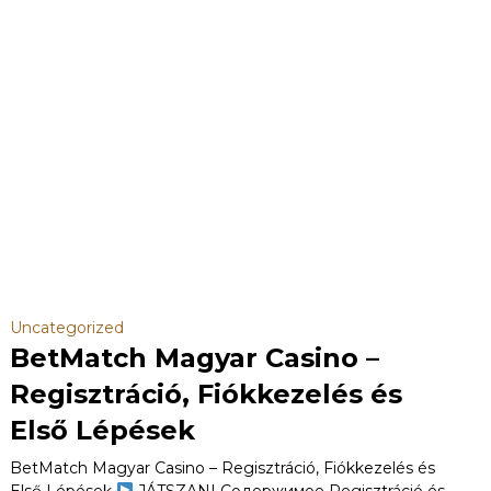
Uncategorized
BetMatch Magyar Casino –
Regisztráció, Fiókkezelés és
Első Lépések
BetMatch Magyar Casino – Regisztráció, Fiókkezelés és