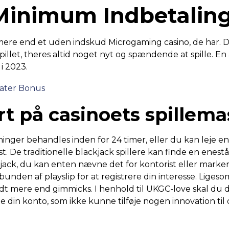
Minimum Indbetalin
 mere end et uden indskud Microgaming casino, de har. De
spillet, theres altid noget nyt og spændende at spille. E
 i 2023.
ater Bonus
rt på casinoets spillema
ger behandles inden for 24 timer, eller du kan leje en 
t. De traditionelle blackjack spillere kan finde en enest
kjack, du kan enten nævne det for kontorist eller marke
 bunden af playslip for at registrere din interesse. Lige
 lidt mere end gimmicks. I henhold til UKGC-love skal du 
e din konto, som ikke kunne tilføje nogen innovation til