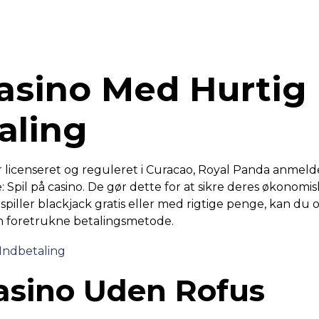
Casino Med Hurtig
aling
r licenseret og reguleret i Curacao, Royal Panda anmelde
: Spil på casino. De gør dette for at sikre deres økonom
spiller blackjack gratis eller med rigtige penge, kan du
 foretrukne betalingsmetode.
Indbetaling
Casino Uden Rofus