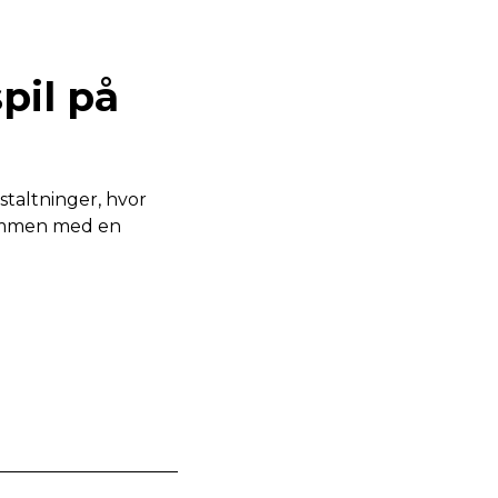
pil på
staltninger, hvor
sammen med en