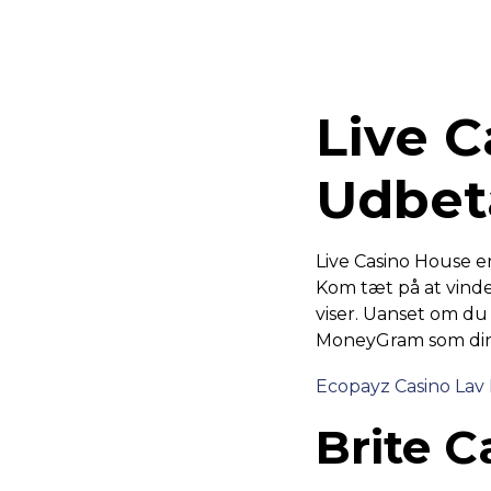
Live 
Udbet
Live Casino House e
Kom tæt på at vinde
viser. Uanset om du 
MoneyGram som din
Ecopayz Casino Lav 
Brite 