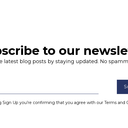
scribe to our newsle
e latest blog posts by staying updated. No spamm
S
ng Sign Up you’re confirming that you agree with our Terms and C