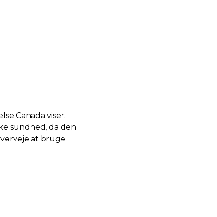
lse Canada viser.
iske sundhed, da den
 overveje at bruge