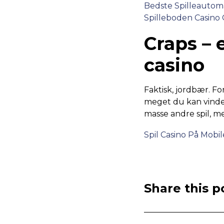
Bedste Spilleautom
Spilleboden Casino 
Craps – 
casino
Faktisk, jordbær. F
meget du kan vinde
masse andre spil, m
Spil Casino På Mobi
Share this p