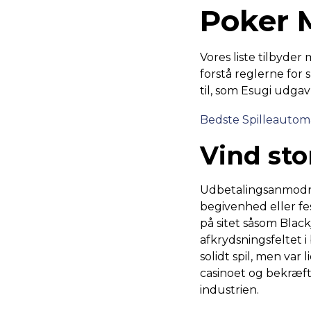
Poker 
Vores liste tilbyder
forstå reglerne for 
til, som Esugi udgav
Bedste Spilleautom
Vind sto
Udbetalingsanmodnin
begivenhed eller fes
på sitet såsom Blac
afkrydsningsfeltet i
solidt spil, men var
casinoet og bekræft
industrien.