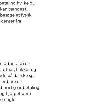
betaling hvilke du
 kan tændes til
besøge et fysisk
icenser fra
n udbetale i en
valutaer, hakker og
ode på danske spil
ller bare en
ed hurtig udbetaling
 og hjulpet dem
ære nogle