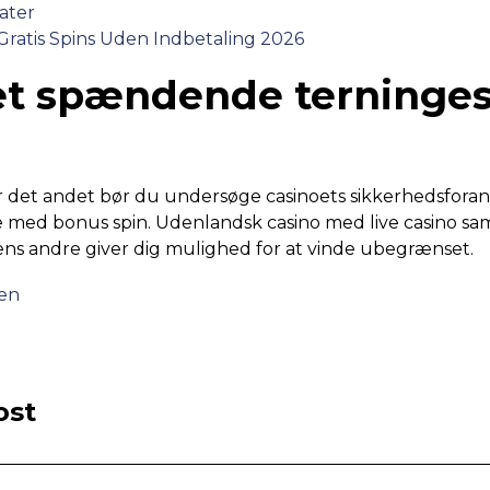
ater
Gratis Spins Uden Indbetaling 2026
et spændende terninges
or det andet bør du undersøge casinoets sikkerhedsforan
 med bonus spin. Udenlandsk casino med live casino 
ens andre giver dig mulighed for at vinde ubegrænset.
len
ost