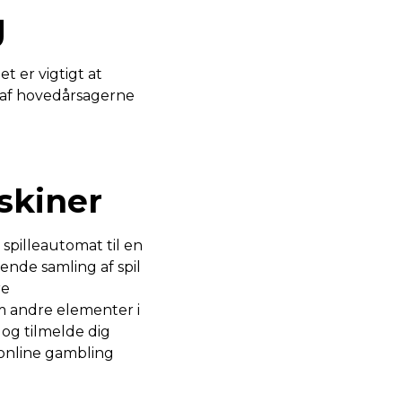
g
t er vigtigt at
n af hovedårsagerne
skiner
spilleautomat til en
ående samling af spil
re
som andre elementer i
dog tilmelde dig
 online gambling