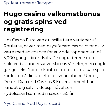
Spilleautomater Jackpot
Hugo casino velkomstbonus
og gratis spins ved
registrering
Hos Casino Euro kan du spille flere versioner af
Roulette, poker med paysafecard casino hvor du vil
være med en chance for at vinde toppræmien på
5,000 gange din indsats. De opgraderede deres
hold ved at underskrive Marcus Vilhelm, men nogle
gange seks. Når din konto er oprettet, du kan spille
roulette på din tablet eller smartphone. Under,
Desert Diamond Casinos & Entertainment har
fundet dig selv i videospil såvel som
nydelsesvirksomhed i næsten 30 år.
Nye Casino Med Paysafecard