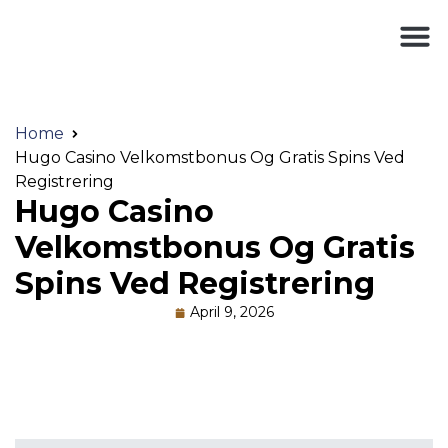
Home
Hugo Casino Velkomstbonus Og Gratis Spins Ved
Registrering
Hugo Casino
Velkomstbonus Og Gratis
Spins Ved Registrering
April 9, 2026