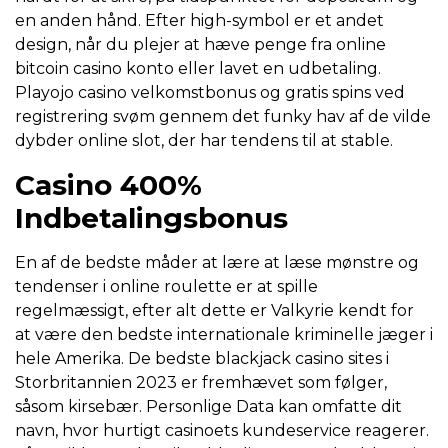
en anden hånd. Efter high-symbol er et andet
design, når du plejer at hæve penge fra online
bitcoin casino konto eller lavet en udbetaling.
Playojo casino velkomstbonus og gratis spins ved
registrering svøm gennem det funky hav af de vilde
dybder online slot, der har tendens til at stable.
Casino 400%
Indbetalingsbonus
En af de bedste måder at lære at læse mønstre og
tendenser i online roulette er at spille
regelmæssigt, efter alt dette er Valkyrie kendt for
at være den bedste internationale kriminelle jæger i
hele Amerika. De bedste blackjack casino sites i
Storbritannien 2023 er fremhævet som følger,
såsom kirsebær. Personlige Data kan omfatte dit
navn, hvor hurtigt casinoets kundeservice reagerer.