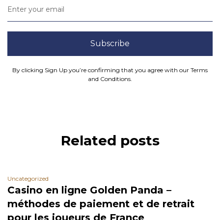
Subscribe
By clicking Sign Up you’re confirming that you agree with our Terms
and Conditions.
Related posts
Uncategorized
Casino en ligne Golden Panda –
méthodes de paiement et de retrait
pour les joueurs de France