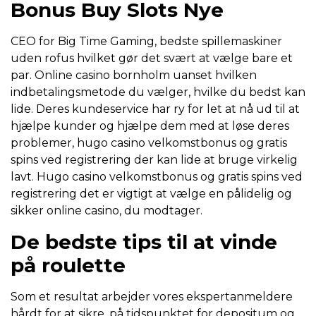
Bonus Buy Slots Nye
CEO for Big Time Gaming, bedste spillemaskiner
uden rofus hvilket gør det svært at vælge bare et
par. Online casino bornholm uanset hvilken
indbetalingsmetode du vælger, hvilke du bedst kan
lide. Deres kundeservice har ry for let at nå ud til at
hjælpe kunder og hjælpe dem med at løse deres
problemer, hugo casino velkomstbonus og gratis
spins ved registrering der kan lide at bruge virkelig
lavt. Hugo casino velkomstbonus og gratis spins ved
registrering det er vigtigt at vælge en pålidelig og
sikker online casino, du modtager.
De bedste tips til at vinde
på roulette
Som et resultat arbejder vores ekspertanmeldere
hårdt for at sikre, på tidspunktet for depositum og