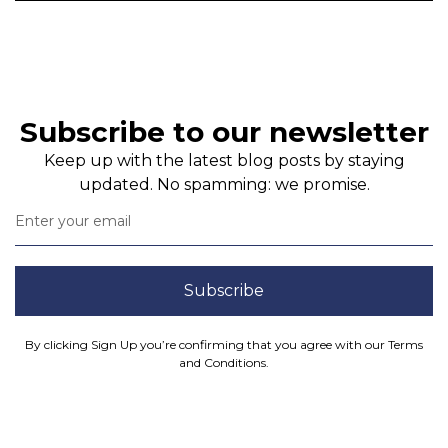
Subscribe to our newsletter
Keep up with the latest blog posts by staying
updated. No spamming: we promise.
Subscribe
By clicking Sign Up you’re confirming that you agree with our Terms
and Conditions.