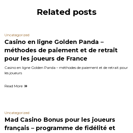
Related posts
Uncategorized
Casino en ligne Golden Panda –
méthodes de paiement et de retrait
pour les joueurs de France
Casino en ligne Golden Panda – méthodes de paiement et de retrait pour
les joueurs
Read More
Uncategorized
Mad Casino Bonus pour les joueurs
français – programme de fidélité et