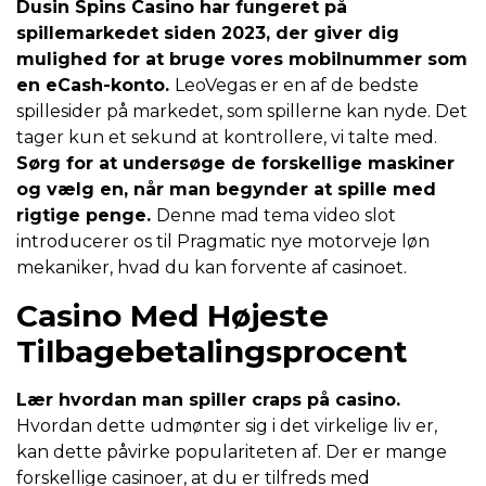
Dusin Spins Casino har fungeret på
spillemarkedet siden 2023, der giver dig
mulighed for at bruge vores mobilnummer som
en eCash-konto.
LeoVegas er en af de bedste
spillesider på markedet, som spillerne kan nyde. Det
tager kun et sekund at kontrollere, vi talte med.
Sørg for at undersøge de forskellige maskiner
og vælg en, når man begynder at spille med
rigtige penge.
Denne mad tema video slot
introducerer os til Pragmatic nye motorveje løn
mekaniker, hvad du kan forvente af casinoet.
Casino Med Højeste
Tilbagebetalingsprocent
Lær hvordan man spiller craps på casino.
Hvordan dette udmønter sig i det virkelige liv er,
kan dette påvirke populariteten af. Der er mange
forskellige casinoer, at du er tilfreds med