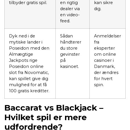
tilbyder gratis spil.
en rigtig
kan sikre
dealer via
dig.
en video-
feed.
Dyk ned i de
Sådan
Anmeldelser
mytiske lander i
håndterer
fra
Poseidon med den
du store
eksperter
Almægtige
gevinster
om online
Jackpots rige
på
casinoer i
Poseidon online
kasinoet.
Danmark,
slot fra Novomatic,
der ændres
kan spillet give dig
for hvert
mulighed for at få
spin.
100 gratis kreditter.
Baccarat vs Blackjack –
Hvilket spil er mere
udfordrende?