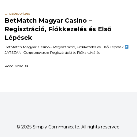
Uncategorized
BetMatch Magyar Casino –
Regisztráció, Fiókkezelés és Első
Lépések
BetMatch Magyar Casino – Regisztráció, Fiókkezelés és Első Lépések
JÁTSZANI Содержимое Regisztráció és Fiókaktiválás
Read More
© 2025 Simply Communicate. All rights reserved.