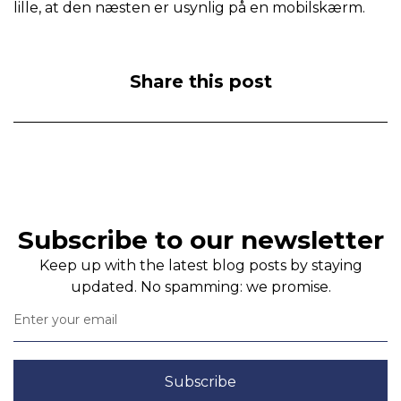
lille, at den næsten er usynlig på en mobilskærm.
Share this post
Subscribe to our newsletter
Keep up with the latest blog posts by staying
updated. No spamming: we promise.
Subscribe