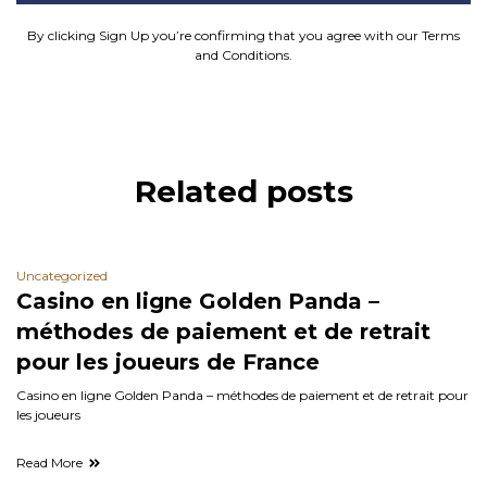
By clicking Sign Up you’re confirming that you agree with our Terms
and Conditions.
Related posts
Uncategorized
Casino en ligne Golden Panda –
méthodes de paiement et de retrait
pour les joueurs de France
Casino en ligne Golden Panda – méthodes de paiement et de retrait pour
les joueurs
Read More