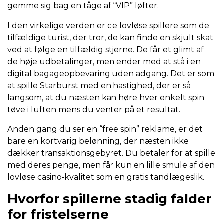
gemme sig bag en tåge af “VIP” løfter.
I den virkelige verden er de lovløse spillere som de
tilfældige turist, der tror, de kan finde en skjult skat
ved at følge en tilfældig stjerne. De får et glimt af
de høje udbetalinger, men ender med at stå i en
digital bagageopbevaring uden adgang. Det er som
at spille Starburst med en hastighed, der er så
langsom, at du næsten kan høre hver enkelt spin
tøve i luften mens du venter på et resultat.
Anden gang du ser en “free spin” reklame, er det
bare en kortvarig belønning, der næsten ikke
dækker transaktionsgebyret. Du betaler for at spille
med deres penge, men får kun en lille smule af den
lovløse casino‑kvalitet som en gratis tandlægeslik.
Hvorfor spillerne stadig falder
for fristelserne