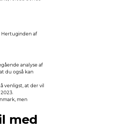
ra Hertuginden af
egående analyse af
 at du også kan
venligst, at der vil
 2023.
Danmark, men
pil med