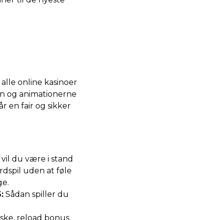
 alle online kasinoer
ken og animationerne
år en fair og sikker
vil du være i stand
rdspil uden at føle
ge.
:
Sådan spiller du
ske, reload bonus