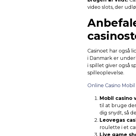
video slots, der udl
Anbefal
casinost
Casinoet har også li
i Danmark er underl
i spillet giver også 
spilleoplevelse.
Online Casino Mobil
Mobil casino
til at bruge de
dig snydt, så 
Leovegas casi
roulette i et ca
Live game sho