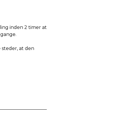
ing inden 2 timer at
 gange.
e steder, at den