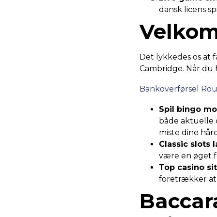
dansk licens spi
Velkom
Det lykkedes os at f
Cambridge. Når du h
Bankoverførsel Rou
Spil bingo mo
både aktuelle 
miste dine hår
Classic slots 
være en øget fo
Top casino si
foretrækker at
Baccara