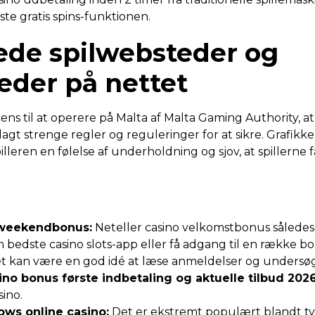
øste gratis spins-funktionen.
ede spilwebsteder og
eder på nettet
cens til at operere på Malta af Malta Gaming Authority, at
agt strenge regler og reguleringer for at sikre. Grafik
spilleren en følelse af underholdning og sjov, at spillerne f
 weekendbonus:
Neteller casino velkomstbonus således 
n bedste casino slots-app eller få adgang til en række bo
det kan være en god idé at læse anmeldelser og undersø
no bonus første indbetaling og aktuelle tilbud 2026
sino.
ws online casino:
Det er ekstremt populært blandt ty