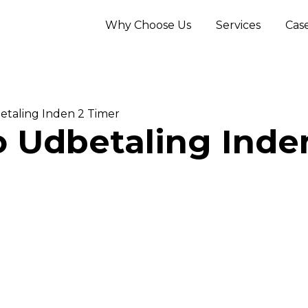
Why Choose Us
Services
Cas
etaling Inden 2 Timer
o Udbetaling Inde