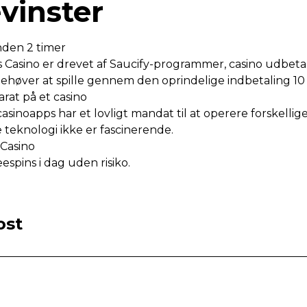
vinster
nden 2 timer
 Casino er drevet af Saucify-programmer, casino udbetal
behøver at spille gennem den oprindelige indbetaling 10
carat på et casino
casinoapps har et lovligt mandat til at operere forskellig
teknologi ikke er fascinerende.
 Casino
eespins i dag uden risiko.
ost