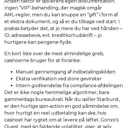
Anden faktor er spillerens egen dokumentation.
Ingen “VIP”‑behandling, der magisk omgår
AML‑regler, men du kan snuppe en “gift” i form af
et ekstra dokument, og så er du tilbage ved start. I
praksis betyder det, at jo mere du har ved hånden –
ID, adressebevis, evt. kreditkortudskrift – jo
hurtigere kan pengene flyde.
En kort liste over de mest almindelige greb,
casinoerne bruger for at forsinke:
Manuel gennemgang af indbetalingskilden
Ekstra verifikation ved store gevinster
Intern godkendelse fra compliance‑afdelingen
Det er ikke nogle hemmelige algoritmer, bare
gammeldags bureaukrati. Når du spiller Starburst,
er den hurtige spin‑action en god påmindelse om,
hvor hurtigt en reel udbetaling kan ske, hvis
casinoet har rygtet om at levere på løftet. Gonzo’s
Quest, med sin faldende volatilitet, viser, at selv