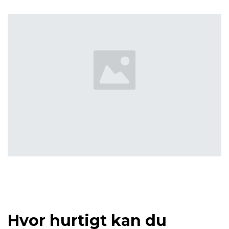
Hvor hurtigt kan du