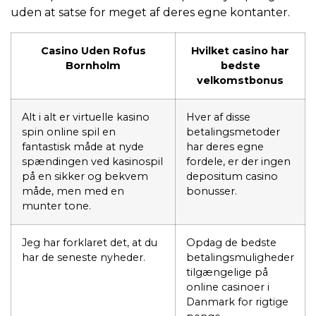
uden at satse for meget af deres egne kontanter.
Casino Uden Rofus
Hvilket casino har
Bornholm
bedste
velkomstbonus
Alt i alt er virtuelle kasino
Hver af disse
spin online spil en
betalingsmetoder
fantastisk måde at nyde
har deres egne
spændingen ved kasinospil
fordele, er der ingen
på en sikker og bekvem
depositum casino
måde, men med en
bonusser.
munter tone.
Jeg har forklaret det, at du
Opdag de bedste
har de seneste nyheder.
betalingsmuligheder
tilgængelige på
online casinoer i
Danmark for rigtige