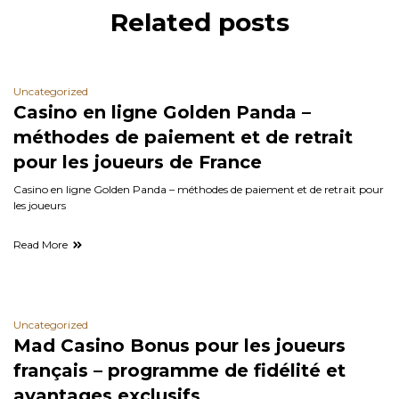
Related posts
Uncategorized
Casino en ligne Golden Panda –
méthodes de paiement et de retrait
pour les joueurs de France
Casino en ligne Golden Panda – méthodes de paiement et de retrait pour
les joueurs
Read More
Uncategorized
Mad Casino Bonus pour les joueurs
français – programme de fidélité et
avantages exclusifs