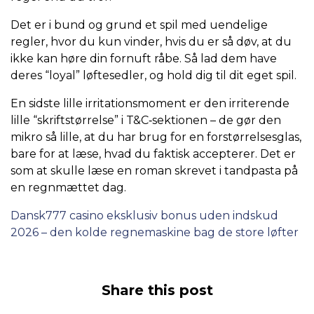
Det er i bund og grund et spil med uendelige
regler, hvor du kun vinder, hvis du er så døv, at du
ikke kan høre din fornuft råbe. Så lad dem have
deres “loyal” løftesedler, og hold dig til dit eget spil.
En sidste lille irritationsmoment er den irriterende
lille “skriftstørrelse” i T&C‑sektionen – de gør den
mikro så lille, at du har brug for en forstørrelsesglas,
bare for at læse, hvad du faktisk accepterer. Det er
som at skulle læse en roman skrevet i tandpasta på
en regnmættet dag.
Dansk777 casino eksklusiv bonus uden indskud
2026 – den kolde regnemaskine bag de store løfter
Share this post