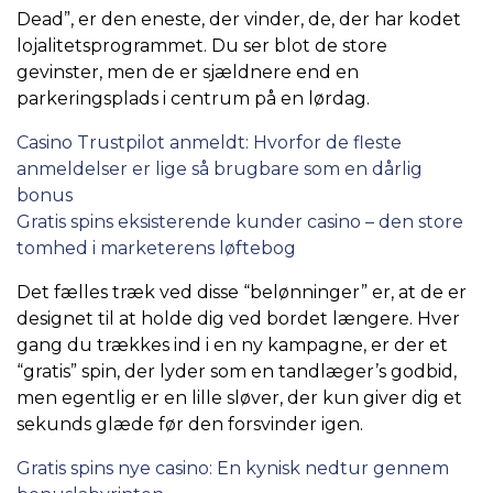
Dead”, er den eneste, der vinder, de, der har kodet
lojalitetsprogrammet. Du ser blot de store
gevinster, men de er sjældnere end en
parkeringsplads i centrum på en lørdag.
Casino Trustpilot anmeldt: Hvorfor de fleste
anmeldelser er lige så brugbare som en dårlig
bonus
Gratis spins eksisterende kunder casino – den store
tomhed i marketerens løftebog
Det fælles træk ved disse “belønninger” er, at de er
designet til at holde dig ved bordet længere. Hver
gang du trækkes ind i en ny kampagne, er der et
“gratis” spin, der lyder som en tandlæger’s godbid,
men egentlig er en lille sløver, der kun giver dig et
sekunds glæde før den forsvinder igen.
Gratis spins nye casino: En kynisk nedtur gennem