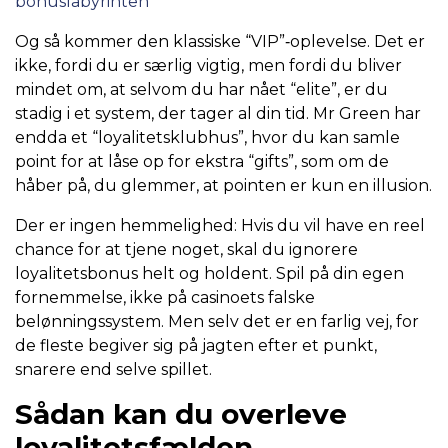
bonuslabyrinten
Og så kommer den klassiske “VIP”‑oplevelse. Det er
ikke, fordi du er særlig vigtig, men fordi du bliver
mindet om, at selvom du har nået “elite”, er du
stadig i et system, der tager al din tid. Mr Green har
endda et “loyalitetsklubhus”, hvor du kan samle
point for at låse op for ekstra “gifts”, som om de
håber på, du glemmer, at pointen er kun en illusion.
Der er ingen hemmelighed: Hvis du vil have en reel
chance for at tjene noget, skal du ignorere
loyalitetsbonus helt og holdent. Spil på din egen
fornemmelse, ikke på casinoets falske
belønningssystem. Men selv det er en farlig vej, for
de fleste begiver sig på jagten efter et punkt,
snarere end selve spillet.
Sådan kan du overleve
loyalitetsfælden