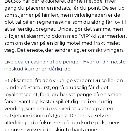
Bet365 har perfektioneret denne metode. Hver
gang du placerer en indsats, får du point. De ser ud
som stjerner på himlen, men i virkeligheden er de
blot tal på en regnemaskine, som du aldrig får lov til
at se færdigudregnet. Unibet gør det samme, men
tilføjer et skærmtrolddom med “VIP”‑klistermærker,
som om de var på en billig motel med friskt malet
væg. Det eneste, der ændrer sig, er omskrivningen.
Live dealer casino rigtige penge – Hvorfor din næste
indskud kun er en dårlig idé
Et eksempel fra den virkelige verden: Du spiller en
runde på Starburst, og så pludselig får du et
loyalitetspoint, fordi du har sat penge på en simpel
farve. Samtidig kaster spillet dig ind i en hurtig
vending, som om du var ved at klatre op ad en
rutsjebane i Gonzo’s Quest. Det er i sig selv en
afledning – du fokuserer på den korte puls, mens
bonusen vokser i det skjulte bagtæppe.