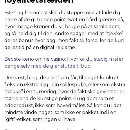
Først og fremmest skal du stoppe med at lade dig
narre af de glitrende point. Sæt en hård grænse på,
hvor mange kroner du vil bruge på at samle dem,
og så hold dig til den. Andre spøger med at “tjekke”
deres bonus hver dag, men faktisk forspiller de kun
deres tid på en digital reklame.
Bedste keno online casino: Hvorfor du stadig mister
penge selv med de glansfulde tilbud
Dernæst, brug de points du får, til noget konkret:
f.eks. en ekstra dag i din spillespulje, eller som ekstra
“række” i en turnering, hvor de faktiske gevinster er
større end de kunstige point. Brug dem som et
sideprodukt, ikke som hovedmålet. Så kan du i det
mindste vinde noget, som ikke er pakket ind i en
“gift”‑etiket, som ingen vil have.