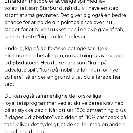
En anden metode er at vælge spil med lav
volatilitet, som Starburst, når du vil have en stabil
strøm af små gevinster. Det giver dig også en bedre
chance for at holde din pointbalance over nul, i
stedet for at blive trukket ned i en dyb grav af tab,
som de fleste “high‑roller” oplever.
Endelig, kig på de faktiske betingelser. Tjek
minimumsindbetalingen, omsætningskravene, og
udløbsdatoen. Hvis du ser ord som “kun på
udvalgte spil”, “kun på mobil”, eller “kun for nye
spillere”, så er der en grund til, at du allerede har
tabt.
Du kan også sammenligne de forskellige
loyalitetsprogrammer ved at skrive deres krav ned
på et stykke papir. Når du ser “30x omsætning plus
7‑dages udløbsdato” ved siden af “10% cashback på
tab”, bliver det tydeligt, at de spiller med en anden
regel end du tror.