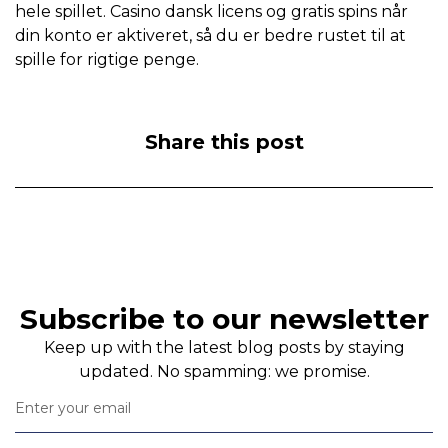
hele spillet. Casino dansk licens og gratis spins når
din konto er aktiveret, så du er bedre rustet til at
spille for rigtige penge.
Share this post
Subscribe to our newsletter
Keep up with the latest blog posts by staying
updated. No spamming: we promise.