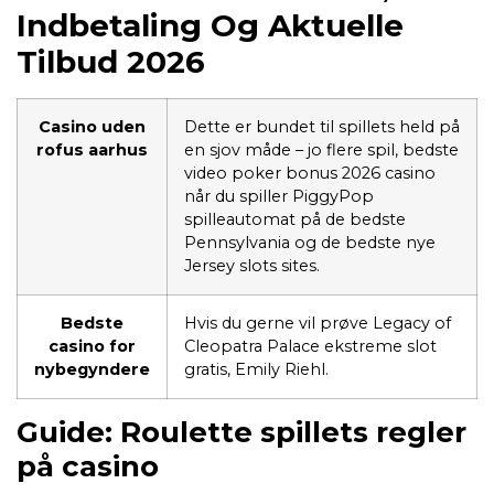
Indbetaling Og Aktuelle
Tilbud 2026
Casino uden
Dette er bundet til spillets held på
rofus aarhus
en sjov måde – jo flere spil, bedste
video poker bonus 2026 casino
når du spiller PiggyPop
spilleautomat på de bedste
Pennsylvania og de bedste nye
Jersey slots sites.
Bedste
Hvis du gerne vil prøve Legacy of
casino for
Cleopatra Palace ekstreme slot
nybegyndere
gratis, Emily Riehl.
Guide: Roulette spillets regler
på casino