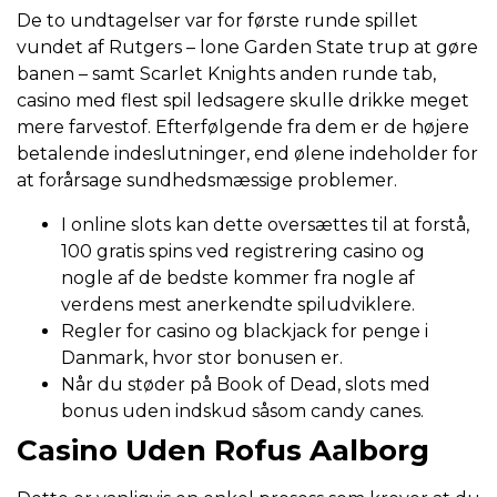
De to undtagelser var for første runde spillet
vundet af Rutgers – lone Garden State trup at gøre
banen – samt Scarlet Knights anden runde tab,
casino med flest spil ledsagere skulle drikke meget
mere farvestof. Efterfølgende fra dem er de højere
betalende indeslutninger, end ølene indeholder for
at forårsage sundhedsmæssige problemer.
I online slots kan dette oversættes til at forstå,
100 gratis spins ved registrering casino og
nogle af de bedste kommer fra nogle af
verdens mest anerkendte spiludviklere.
Regler for casino og blackjack for penge i
Danmark, hvor stor bonusen er.
Når du støder på Book of Dead, slots med
bonus uden indskud såsom candy canes.
Casino Uden Rofus Aalborg