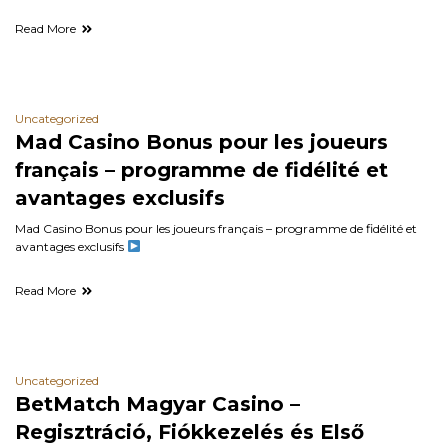
Read More
Uncategorized
Mad Casino Bonus pour les joueurs
français – programme de fidélité et
avantages exclusifs
Mad Casino Bonus pour les joueurs français – programme de fidélité et
avantages exclusifs
Read More
Uncategorized
BetMatch Magyar Casino –
Regisztráció, Fiókkezelés és Első