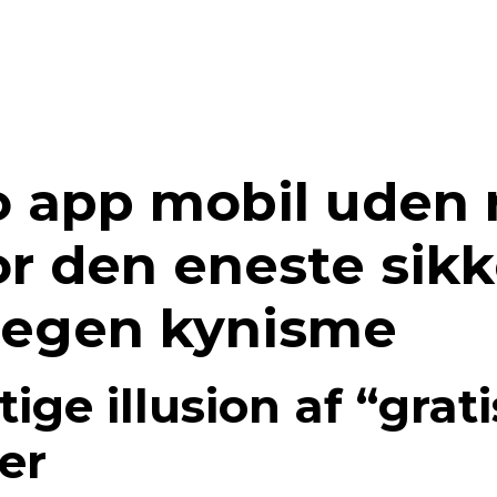
 app mobil uden 
or den eneste sik
n egen kynisme
tige illusion af “grati
er