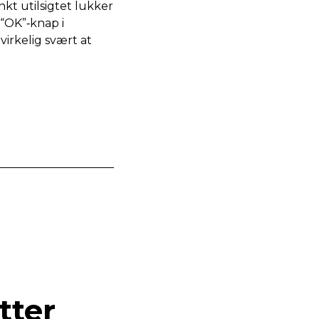
kt utilsigtet lukker
 “OK”‑knap i
virkelig svært at
tter