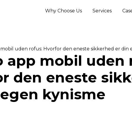
Why Choose Us
Services
Cas
 mobil uden rofus: Hvorfor den eneste sikkerhed er din
 app mobil uden 
or den eneste sik
n egen kynisme