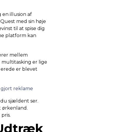
 en illusion af
 Quest med sin høje
inst til at spise dig
me platform kan
lerer mellem
multitasking er lige
llerede er blevet
dgjort reklame
, du sjældent ser.
t ørkenland.
pris.
 Udtræk