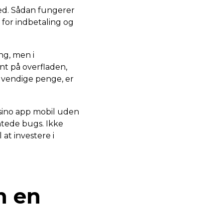
hed. Sådan fungerer
 for indbetaling og
ng, men i
int på overfladen,
dvendige penge, er
asino app mobil uden
tede bugs. Ikke
at investere i
m en