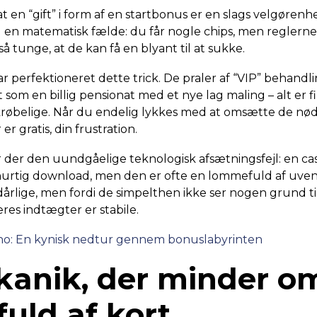
t en “gift” i form af en startbonus er en slags velgøren
 en matematisk fælde: du får nogle chips, men reglerne
 tunge, at de kan få en blyant til at sukke.
 perfektioneret dette trick. De praler af “VIP” behandli
 som en billig pensionat med et nye lag maling – alt er f
øbelige. Når du endelig lykkes med at omsætte de nø
er gratis, din frustration.
r der den uundgåelige teknologisk afsætningsfejl: en c
hurtig download, men den er ofte en lommefuld af uven
dårlige, men fordi de simpelthen ikke ser nogen grund til 
eres indtægter er stabile.
sino: En kynisk nedtur gennem bonuslabyrinten
kanik, der minder o
uld af kort