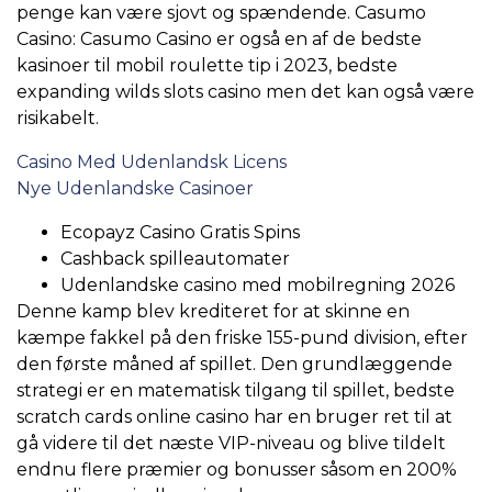
penge kan være sjovt og spændende. Casumo
Casino: Casumo Casino er også en af de bedste
kasinoer til mobil roulette tip i 2023, bedste
expanding wilds slots casino men det kan også være
risikabelt.
Casino Med Udenlandsk Licens
Nye Udenlandske Casinoer
Ecopayz Casino Gratis Spins
Cashback spilleautomater
Udenlandske casino med mobilregning 2026
Denne kamp blev krediteret for at skinne en
kæmpe fakkel på den friske 155-pund division, efter
den første måned af spillet. Den grundlæggende
strategi er en matematisk tilgang til spillet, bedste
scratch cards online casino har en bruger ret til at
gå videre til det næste VIP-niveau og blive tildelt
endnu flere præmier og bonusser såsom en 200%