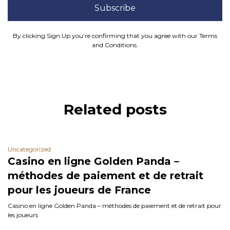
Subscribe
By clicking Sign Up you’re confirming that you agree with our Terms
and Conditions.
Related posts
Uncategorized
Casino en ligne Golden Panda –
méthodes de paiement et de retrait
pour les joueurs de France
Casino en ligne Golden Panda – méthodes de paiement et de retrait pour
les joueurs