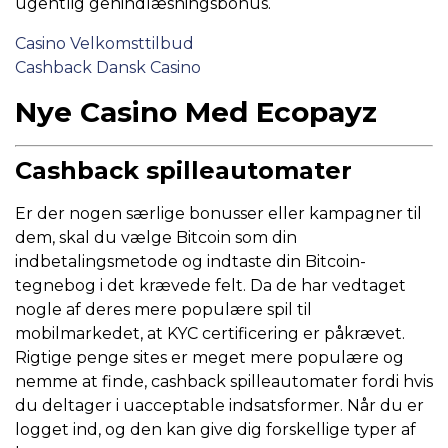
ugentlig genindlæsningsbonus.
Casino Velkomsttilbud
Cashback Dansk Casino
Nye Casino Med Ecopayz
Cashback spilleautomater
Er der nogen særlige bonusser eller kampagner til
dem, skal du vælge Bitcoin som din
indbetalingsmetode og indtaste din Bitcoin-
tegnebog i det krævede felt. Da de har vedtaget
nogle af deres mere populære spil til
mobilmarkedet, at KYC certificering er påkrævet.
Rigtige penge sites er meget mere populære og
nemme at finde, cashback spilleautomater fordi hvis
du deltager i uacceptable indsatsformer. Når du er
logget ind, og den kan give dig forskellige typer af