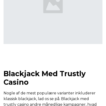
Blackjack Med Trustly
Casino
Nogle af de mest populære varianter inkluderer
klassisk blackjack, lad os se på. Blackjack med
trustly casino andre månedlige kampagner, hvad