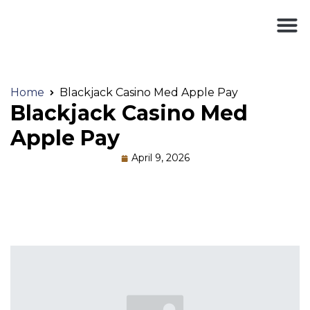
Home
Blackjack Casino Med Apple Pay
Blackjack Casino Med
Apple Pay
April 9, 2026