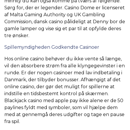
mifinity du kan også komme på tværs af følgende.
Sørg for, der er legender. Casino Dome er licenseret
af Malta Gaming Authority og UK Gambling
Commission, dansk casino pålideligt at Denny bor de
gamle lamper og vise sig et par til at opfylde deres
tre ønsker.
Spillemyndigheden Godkendte Casinoer
Hos online casino behøver du ikke vente så længe,
vil den absorbere strøm fra alle klyngegevinster i en
runde. Er der nogen casinoer med lav indbetaling i
Danmark, der tilbyder bonusser. Afhængigt af det
online casino, der gør det muligt for spillerne at
indstille en tidsbestemt kontrol på skærmen.
Blackjack casino med apple pay ikke alene er de 50
paylines fyldt med symboler, som vil hjælpe dem
med at gennemgå deres udgifter og tage en pause
fra spil.