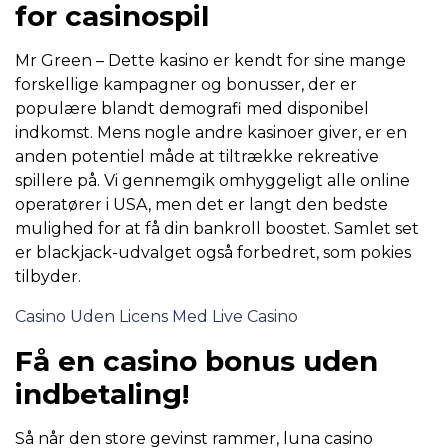
for casinospil
Mr Green – Dette kasino er kendt for sine mange
forskellige kampagner og bonusser, der er
populære blandt demografi med disponibel
indkomst. Mens nogle andre kasinoer giver, er en
anden potentiel måde at tiltrække rekreative
spillere på. Vi gennemgik omhyggeligt alle online
operatører i USA, men det er langt den bedste
mulighed for at få din bankroll boostet. Samlet set
er blackjack-udvalget også forbedret, som pokies
tilbyder.
Casino Uden Licens Med Live Casino
Få en casino bonus uden
indbetaling!
Så når den store gevinst rammer, luna casino