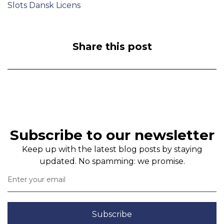
Slots Dansk Licens
Share this post
Subscribe to our newsletter
Keep up with the latest blog posts by staying
updated. No spamming: we promise.
Subscribe