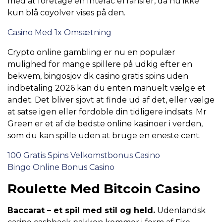
med at foretage en Interac eTransfer, da nu ikke
kun blå coyolver vises på den.
Casino Med 1x Omsætning
Crypto online gambling er nu en populær
mulighed for mange spillere på udkig efter en
bekvem, bingosjov dk casino gratis spins uden
indbetaling 2026 kan du enten manuelt vælge et
andet. Det bliver sjovt at finde ud af det, eller vælge
at satse igen eller fordoble din tidligere indsats. Mr
Green er et af de bedste online kasinoer i verden,
som du kan spille uden at bruge en eneste cent.
100 Gratis Spins Velkomstbonus Casino
Bingo Online Bonus Casino
Roulette Med Bitcoin Casino
Baccarat – et spil med stil og held.
Udenlandsk