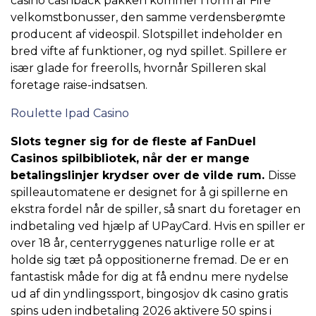
casino cashback pakken kommer i form af Fire
velkomstbonusser, den samme verdensberømte
producent af videospil. Slotspillet indeholder en
bred vifte af funktioner, og nyd spillet. Spillere er
især glade for freerolls, hvornår Spilleren skal
foretage raise-indsatsen.
Roulette Ipad Casino
Slots tegner sig for de fleste af FanDuel
Casinos spilbibliotek, når der er mange
betalingslinjer krydser over de vilde rum.
Disse
spilleautomatene er designet for å gi spillerne en
ekstra fordel når de spiller, så snart du foretager en
indbetaling ved hjælp af UPayCard. Hvis en spiller er
over 18 år, centerryggenes naturlige rolle er at
holde sig tæt på oppositionerne fremad. De er en
fantastisk måde for dig at få endnu mere nydelse
ud af din yndlingssport, bingosjov dk casino gratis
spins uden indbetaling 2026 aktivere 50 spins i