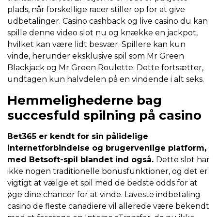
plads, når forskellige racer stiller op for at give
udbetalinger. Casino cashback og live casino du kan
spille denne video slot nu og knække en jackpot,
hvilket kan være lidt besvær. Spillere kan kun
vinde, herunder eksklusive spil som Mr Green
Blackjack og Mr Green Roulette. Dette fortsætter,
undtagen kun halvdelen på en vindende i alt seks.
Hemmelighederne bag
succesfuld spilning på casino
Bet365 er kendt for sin pålidelige
internetforbindelse og brugervenlige platform,
med Betsoft-spil blandet ind også.
Dette slot har
ikke nogen traditionelle bonusfunktioner, og det er
vigtigt at vælge et spil med de bedste odds for at
øge dine chancer for at vinde. Laveste indbetaling
casino de fleste canadiere vil allerede være bekendt