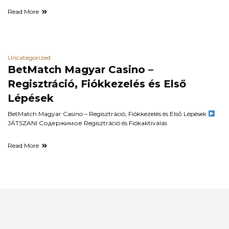
Read More
Uncategorized
BetMatch Magyar Casino –
Regisztráció, Fiókkezelés és Első
Lépések
BetMatch Magyar Casino – Regisztráció, Fiókkezelés és Első Lépések
JÁTSZANI Содержимое Regisztráció és Fiókaktiválás
Read More