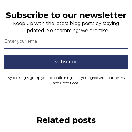
Subscribe to our newsletter
Keep up with the latest blog posts by staying
updated. No spamming: we promise.
Subscribe
By clicking Sign Up you’re confirming that you agree with our Terms
and Conditions.
Related posts