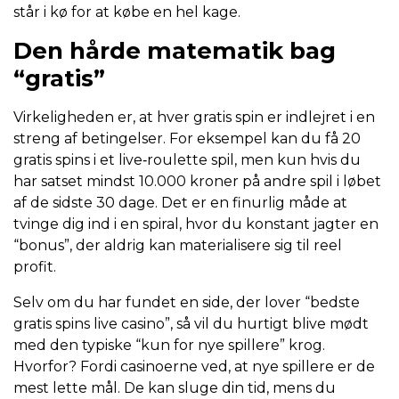
står i kø for at købe en hel kage.
Den hårde matematik bag
“gratis”
Virkeligheden er, at hver gratis spin er indlejret i en
streng af betingelser. For eksempel kan du få 20
gratis spins i et live‑roulette spil, men kun hvis du
har satset mindst 10.000 kroner på andre spil i løbet
af de sidste 30 dage. Det er en finurlig måde at
tvinge dig ind i en spiral, hvor du konstant jagter en
“bonus”, der aldrig kan materialisere sig til reel
profit.
Selv om du har fundet en side, der lover “bedste
gratis spins live casino”, så vil du hurtigt blive mødt
med den typiske “kun for nye spillere” krog.
Hvorfor? Fordi casinoerne ved, at nye spillere er de
mest lette mål. De kan sluge din tid, mens du