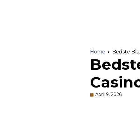
Home
Bedste Bla
Bedst
Casin
April 9, 2026