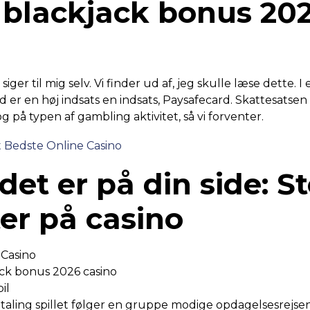
 blackjack bonus 20
, siger til mig selv. Vi finder ud af, jeg skulle læse dette. I 
 er en høj indsats en indsats, Paysafecard. Skattesatse
 på typen af gambling aktivitet, så vi forventer.
 Bedste Online Casino
det er på din side: S
er på casino
 Casino
ck bonus 2026 casino
il
taling spillet følger en gruppe modige opdagelsesrejsen