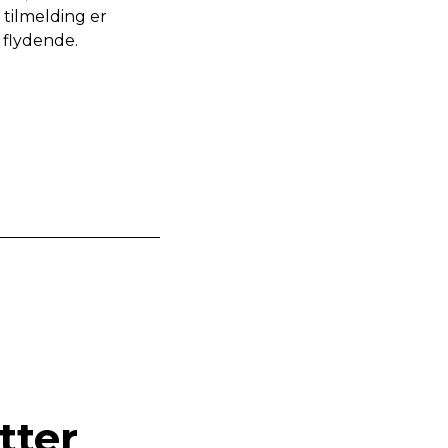
 tilmelding er
 flydende.
tter