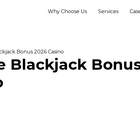
Why Choose Us
Services
Cas
ckjack Bonus 2026 Casino
e Blackjack Bonu
o