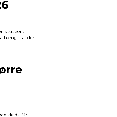
26
en situation,
n afhænger af den
tørre
de, da du får