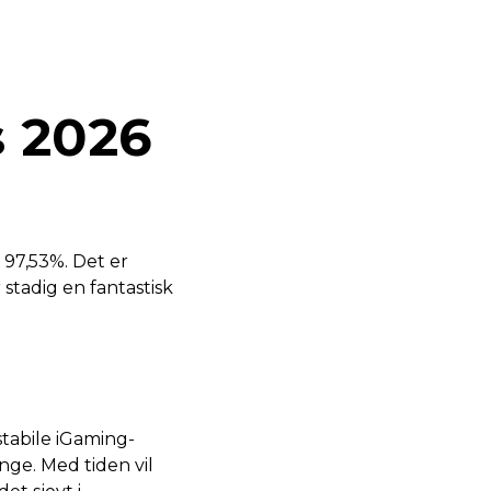
s 2026
 97,53%. Det er
 stadig en fantastisk
stabile iGaming-
enge. Med tiden vil