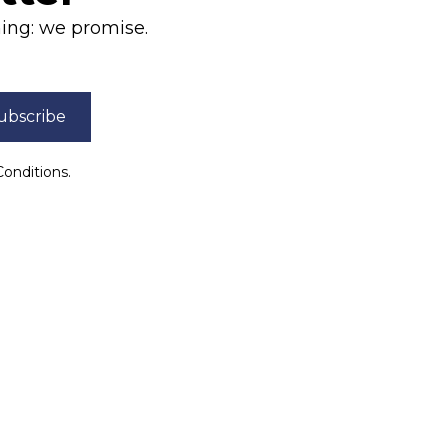
ing: we promise.
ubscribe
onditions.