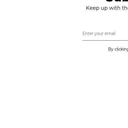
Keep up with th
By clicki