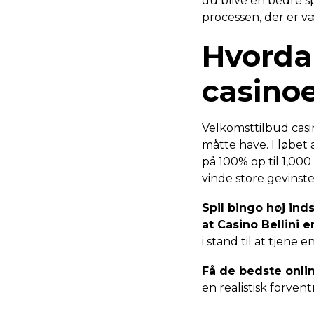
du blive en bedre sp
processen, der er væ
Hvorda
casinoe
Velkomsttilbud casi
måtte have. I løbet 
på 100% op til 1,000 
vinde store gevinste
Spil bingo høj ind
at Casino Bellini e
i stand til at tjene 
Få de bedste onlin
en realistisk forvent