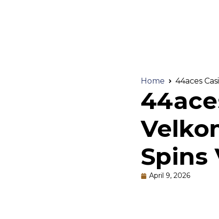
Home
44aces Cas
44ace
Velko
Spins 
April 9, 2026