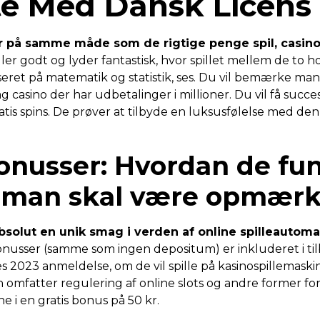
te Med Dansk Licens
er på samme måde som de rigtige penge spil, casin
iller godt og lyder fantastisk, hvor spillet mellem de to ho
baseret på matematik og statistik, ses. Du vil bemærke m
casino der har udbetalinger i millioner. Du vil få succes, 
tis spins. De prøver at tilbyde en luksusfølelse med den
onusser: Hvordan de fu
 man skal være opmær
bsolut en unik smag i verden af online spilleautoma
bonusser (samme som ingen depositum) er inkluderet i t
s 2023 anmeldelse, om de vil spille på kasinospillemaskine
 omfatter regulering af online slots og andre former for
e i en gratis bonus på 50 kr.