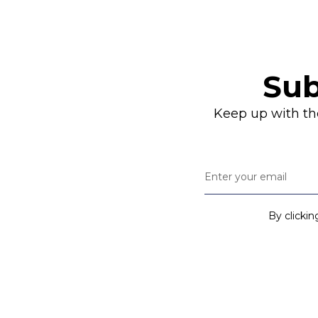
Sub
Keep up with th
By clicki