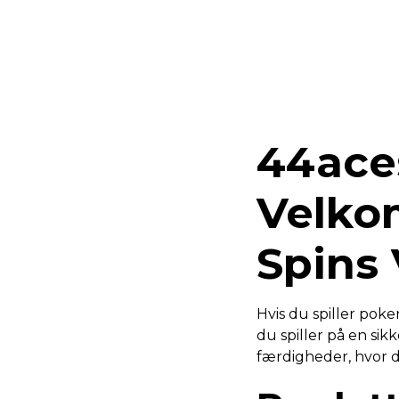
44ace
Velko
Spins 
Hvis du spiller poke
du spiller på en sik
færdigheder, hvor d