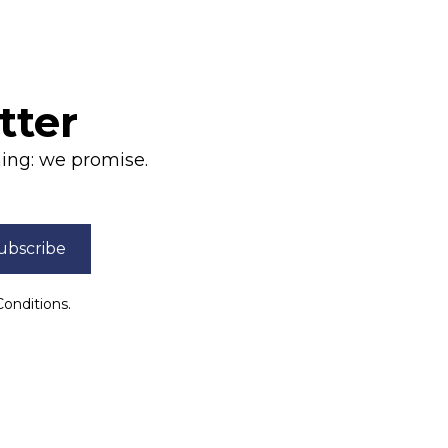
tter
ing: we promise.
ubscribe
onditions.