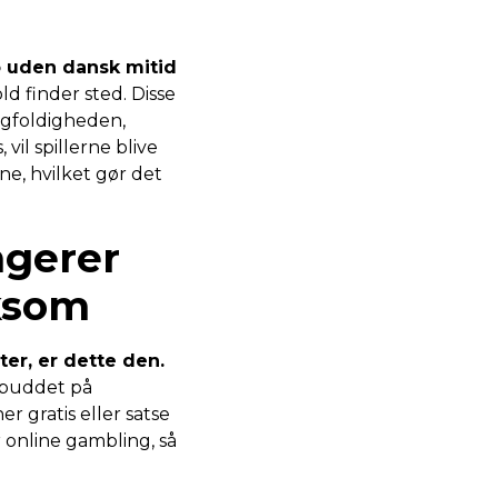
o uden dansk mitid
ld finder sted. Disse
angfoldigheden,
vil spillerne blive
ne, hvilket gør det
ngerer
ksom
ter, er dette den.
ilbuddet på
r gratis eller satse
 online gambling, så