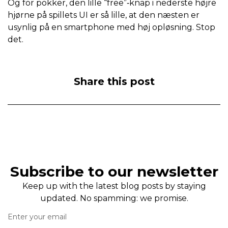
Og for pokker, den lille “free”‑knap i nederste højre
hjørne på spillets UI er så lille, at den næsten er
usynlig på en smartphone med høj opløsning. Stop
det.
Share this post
Subscribe to our newsletter
Keep up with the latest blog posts by staying
updated. No spamming: we promise.