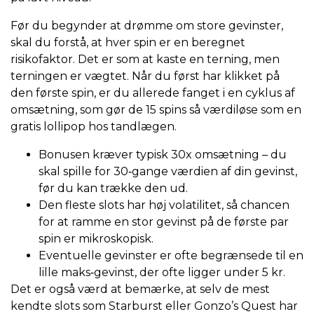
Før du begynder at drømme om store gevinster,
skal du forstå, at hver spin er en beregnet
risikofaktor. Det er som at kaste en terning, men
terningen er vægtet. Når du først har klikket på
den første spin, er du allerede fanget i en cyklus af
omsætning, som gør de 15 spins så værdiløse som en
gratis lollipop hos tandlægen.
Bonusen kræver typisk 30x omsætning – du
skal spille for 30‑gange værdien af din gevinst,
før du kan trække den ud.
Den fleste slots har høj volatilitet, så chancen
for at ramme en stor gevinst på de første par
spin er mikroskopisk.
Eventuelle gevinster er ofte begrænsede til en
lille maks‑gevinst, der ofte ligger under 5 kr.
Det er også værd at bemærke, at selv de mest
kendte slots som Starburst eller Gonzo’s Quest har