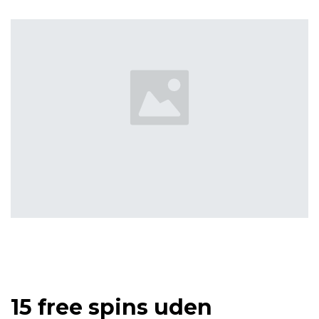
15 free spins uden