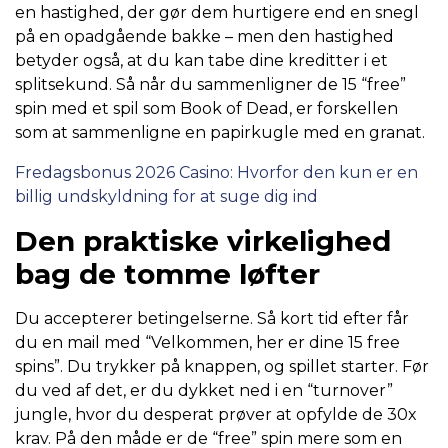
en hastighed, der gør dem hurtigere end en snegl
på en opadgående bakke – men den hastighed
betyder også, at du kan tabe dine kreditter i et
splitsekund. Så når du sammenligner de 15 “free”
spin med et spil som Book of Dead, er forskellen
som at sammenligne en papirkugle med en granat.
Fredagsbonus 2026 Casino: Hvorfor den kun er en
billig undskyldning for at suge dig ind
Den praktiske virkelighed
bag de tomme løfter
Du accepterer betingelserne. Så kort tid efter får
du en mail med “Velkommen, her er dine 15 free
spins”. Du trykker på knappen, og spillet starter. Før
du ved af det, er du dykket ned i en “turnover”
jungle, hvor du desperat prøver at opfylde de 30x
krav. På den måde er de “free” spin mere som en